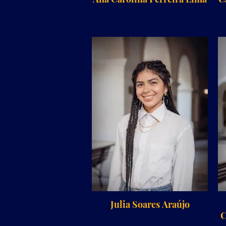
Julia Soares Araújo
C