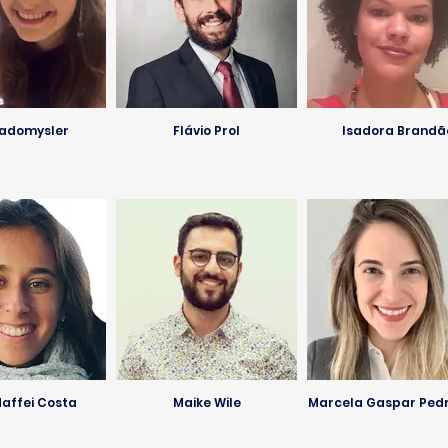
Radomysler
Flávio Prol
Isadora Brandã
Maffei Costa
Maike Wile
Marcela Gaspar Pedr