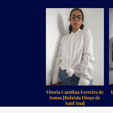
Vitoria Carolina Ferreira de
Y
Sousa [Bolsista Diogo de
Sant'Ana]