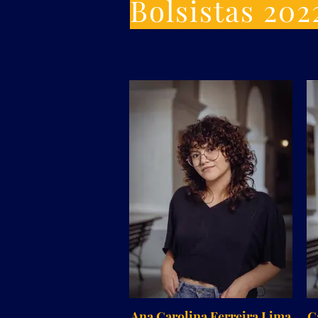
Bolsistas 202
Ana Carolina Ferreira Lima
C